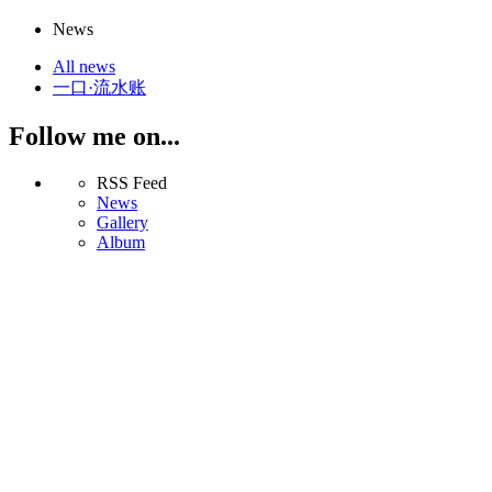
News
All news
一口·流水账
Follow me on...
RSS Feed
News
Gallery
Album