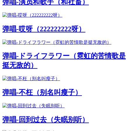
弹唱-演员和歌手（和社畜）
弹唱-哎呀（222222222呀）
弹唱-ドライフラワー（霓虹的苦情歌是
挺无敌的）
弹唱-不枉（别名叫瘦子）
弹唱-回到过去（失眠别听）