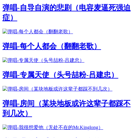
弹唱-自导自演的悲剧（电容麦逼死强迫
症）
弹唱-每个人都会（翻翻老歌）
弹唱-专属天使（头号喆粉-吕建忠）
弹唱-房间（某块地板或许这辈子都踩不
到几次）