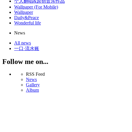
个人翻唱&原创音乐作品
Wallpaper (For Mobile)
Wallpaper
Daily&Peace
Wonderful life
News
All news
一口·流水账
Follow me on...
RSS Feed
News
Gallery
Album