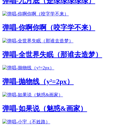
弹唱-九月底（是绿绿绿绿绿）
弹唱-你啊你啊（咬字学不来）
弹唱-全世界失眠（那谁去造梦）
弹唱-抛物线（y²=2px）
弹唱-如果说（魅惑&画家）