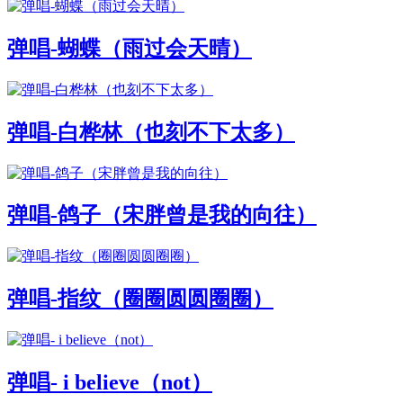
弹唱-蝴蝶（雨过会天晴）
弹唱-白桦林（也刻不下太多）
弹唱-鸽子（宋胖曾是我的向往）
弹唱-指纹（圈圈圆圆圈圈）
弹唱- i believe（not）