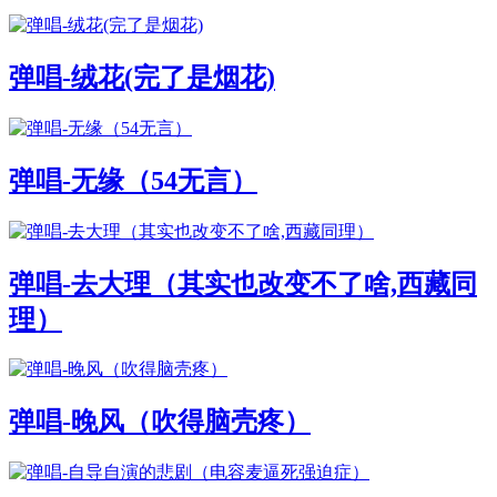
弹唱-绒花(完了是烟花)
弹唱-无缘（54无言）
弹唱-去大理（其实也改变不了啥,西藏同
理）
弹唱-晚风（吹得脑壳疼）