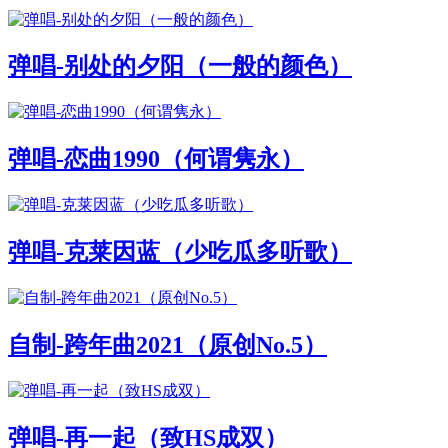
弹唱-别处的夕阳（一般的颜色）
弹唱-恋曲1990（何谓隽永）
弹唱-克莱因蓝（少吃瓜多听歌）
自制-跨年曲2021（原创No.5）
弹唱-再一起（致HS成双）