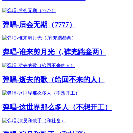
弹唱-后会无期（7777）
弹唱-谁来剪月光（,裤兜踹叁两）
弹唱-逝去的歌（给回不来的人）
弹唱-这世界那么多人（不想开工）