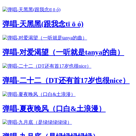
弹唱-天黑黑(跟我念tī ō ó)
弹唱-对爱渴望（一听就是tanya的曲）
弹唱-二十二（DT还有首17岁也很nice）
弹唱-夏夜晚风（口白&土浪漫）