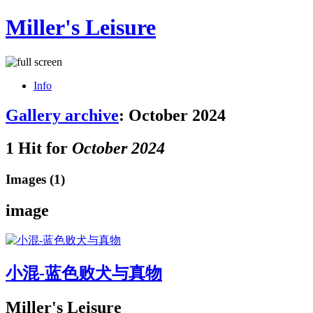
Miller's Leisure
Info
Gallery archive
: October 2024
1 Hit for
October 2024
Images (1)
image
小混-蓝色败犬与真物
Miller's Leisure